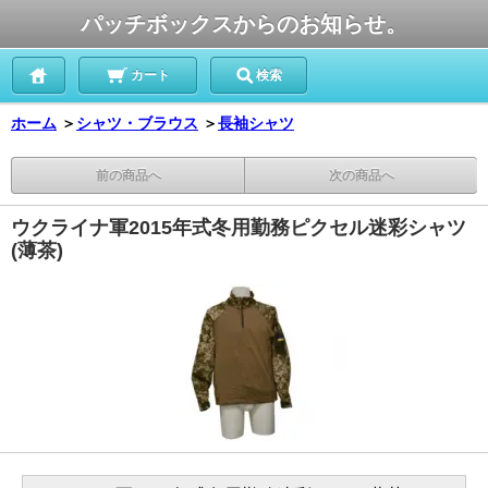
パッチボックスからのお知らせ。
カート
検索
ホーム
＞
シャツ・ブラウス
＞
長袖シャツ
前の商品へ
次の商品へ
ウクライナ軍2015年式冬用勤務ピクセル迷彩シャツ
(薄茶)