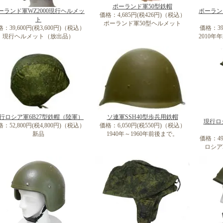
ポーランド軍50型鉄帽
ーランド軍WZ2000現行ヘルメッ
ポーラン
価格：4,685円(税426円)（税込）
ト
ポーランド軍50型ヘルメット
：39,600円(税3,600円)（税込）
価格：39
現行ヘルメット（放出品）
2010
行ロシア軍6B27型鉄帽（陸軍）
ソ連軍SSH40型歩兵用鉄帽
現行ロ
：52,800円(税4,800円)（税込）
価格：6,050円(税550円)（税込）
新品
1940年～1960年前後まで。
価格：49
ロシア