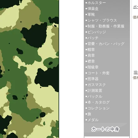
ホルスター
ポ
弾薬盒
軍靴
価格
シャツ・ブラウス
制服・勤務服・作業服
ピンバッジ
パッチ
背嚢・カバン・バッグ
帽章
肩章
襟章
階級章
現
コート・外套
価格
照準器
ガスマスク
計測装置
バックル
本・カタログ
コレクション
旗
メダル