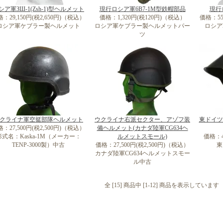
シア軍ЗШ-1(Zsh-1)型ヘルメット
現行ロシア軍6B7-1M型鉄帽部品
現行
：29,150円(税2,650円)（税込）
価格：1,320円(税120円)（税込）
価格：55
ロシア軍ケブラー製ヘルメット
ロシア軍ケブラー製ヘルメットパー
ロシア
ツ
クライナ軍空挺部隊ヘルメット
ウクライナ右派セクター、アゾフ装
東ドイツ
：27,500円(税2,500円)（税込）
備ヘルメット(カナダ陸軍CG634ヘ
形式名：Kaska-1M（メーカー：
ルメットスモール)
価格：4
TENP-3000製）中古
価格：27,500円(税2,500円)（税込）
東
カナダ陸軍CG634ヘルメットスモー
ル中古
全 [15] 商品中 [1-12] 商品を表示しています