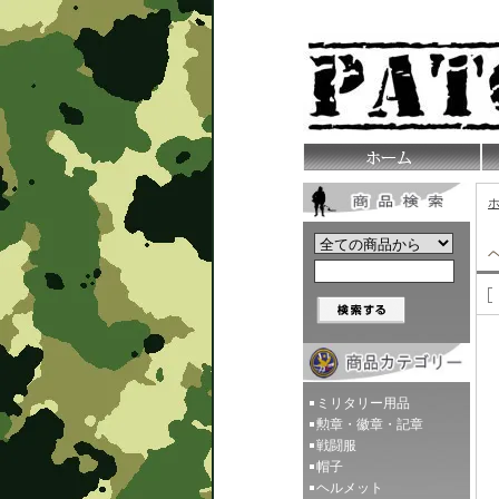
ミリタリー用品
勲章・徽章・記章
戦闘服
帽子
ヘルメット