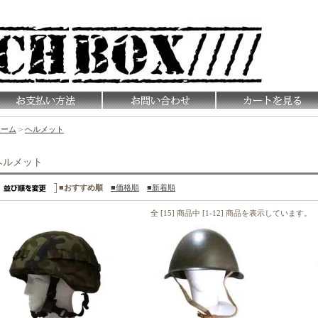
ホーム
>
ヘルメット
ヘルメット
■おすすめ順
■価格順
■新着順
全 [15] 商品中 [1-12] 商品を表示しています。