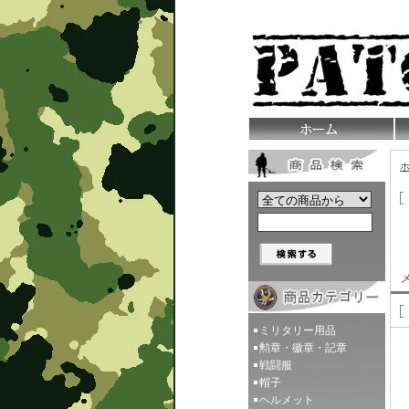
ミリタリー用品
勲章・徽章・記章
戦闘服
帽子
ヘルメット