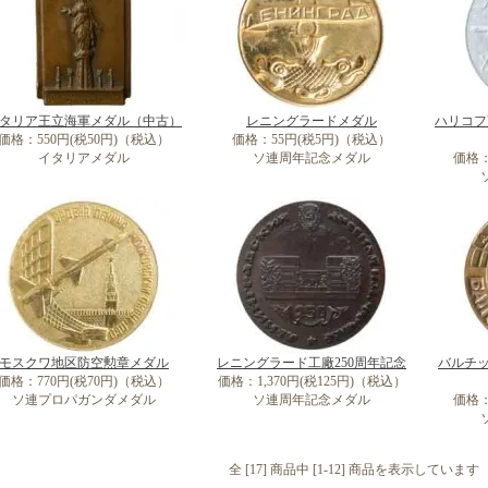
タリア王立海軍メダル（中古）
レニングラードメダル
ハリコフ
価格：550円(税50円)（税込）
価格：55円(税5円)（税込）
イタリアメダル
ソ連周年記念メダル
価格：
モスクワ地区防空勲章メダル
レニングラード工廠250周年記念
バルチッ
価格：770円(税70円)（税込）
価格：1,370円(税125円)（税込）
ソ連プロパガンダメダル
ソ連周年記念メダル
価格：
全 [17] 商品中 [1-12] 商品を表示しています