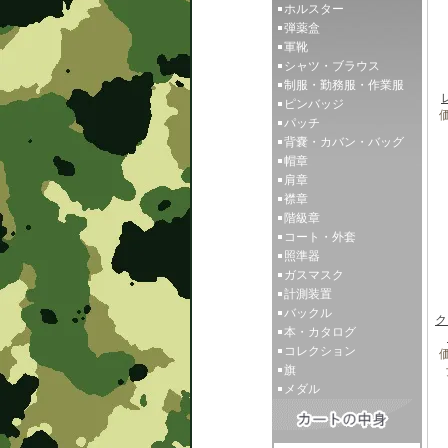
ホルスター
弾薬盒
軍靴
シャツ・ブラウス
制服・勤務服・作業服
ピンバッジ
価
パッチ
背嚢・カバン・バッグ
帽章
肩章
襟章
階級章
コート・外套
照準器
ガスマスク
計測装置
バックル
ク
本・カタログ
コレクション
価
旗
メダル