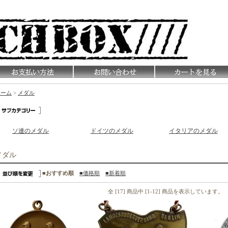
ホーム
>
メダル
ソ連のメダル
ドイツのメダル
イタリアのメダル
メダル
■おすすめ順
■価格順
■新着順
全 [17] 商品中 [1-12] 商品を表示しています。