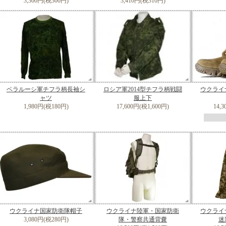
3,300円(税300円)
3,410円(税310円)
ベラルーシ軍チフラ柄長袖シ
ロシア軍2014型チフラ柄戦闘
ウクライ
ャツ
服上下
1,980円(税180円)
17,600円(税1,600円)
14,
ウクライナ国家防衛隊帽子
ウクライナ陸軍・国家防衛
ウクライ
3,080円(税280円)
隊・警察共通背嚢
迷