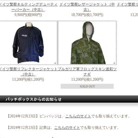
ドイツ警察キルティングデューティ
ドイツ警察レザージャケット（中
ドイツ警察
ーパーカー（中古）
古）
9,900円(税900円)
18,700円(税1,700円)
13,
ドイツ警察リフレクタージャケット
ブルガリア軍フロッグスキン迷彩ツ
（中古）
ナギ
13,200円(税1,200円)
13,200円(税1,200円)
SOLD OUT
【2024年12月23日】ピンバッジは、
こちらのサイト
でも取り揃えています。
【2024年12月23日】記章は、
こちらのサイト
でも取り揃えています。