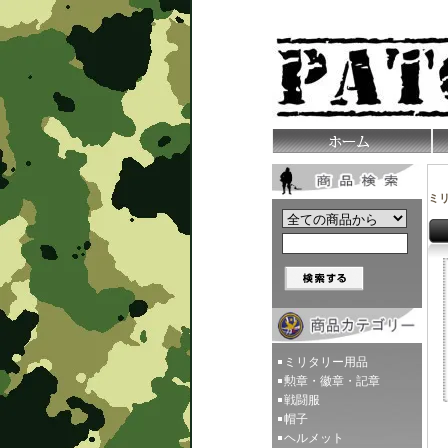
ミ
ミリタリー用品
勲章・徽章・記章
戦闘服
帽子
ヘルメット