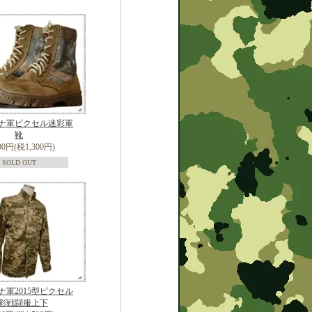
ナ軍ピクセル迷彩軍
靴
300円(税1,300円)
SOLD OUT
ナ軍2015型ピクセル
彩戦闘服上下