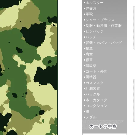
ホルスター
弾薬盒
軍靴
シャツ・ブラウス
制服・勤務服・作業服
ピンバッジ
パッチ
背嚢・カバン・バッグ
帽章
肩章
襟章
階級章
コート・外套
照準器
ガスマスク
計測装置
バックル
本・カタログ
コレクション
旗
メダル