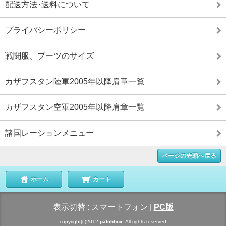
配送方法･送料について
プライバシーポリシー
戦闘服、ブーツのサイズ
カザフスタン陸軍2005年以降肩章一覧
カザフスタン空軍2005年以降肩章一覧
諸国レーションメニュー
ページの先頭へ戻る
ホーム
カート
表示切替 :
スマートフォン
|
PC版
copyright(c)2012
patchbox
. All rights reserved