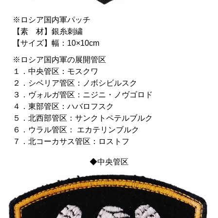
※ロシア国内軍パッチ
【素 材】銀糸刺繍
【サイズ】幅：10×10cm
※ロシア国内軍の展開管区
１．中央管区：モスクワ
２．シベリア管区：ノボシビルスク
３．ヴォルガ管区：ニジニ・ノヴゴロド
４．東部管区：ハバロフスク
５．北西部管区：サンクトペテルブルク
６．ウラル管区： エカテリンブルク
７．北コーカサス管区：ロストフ
◆中央管区