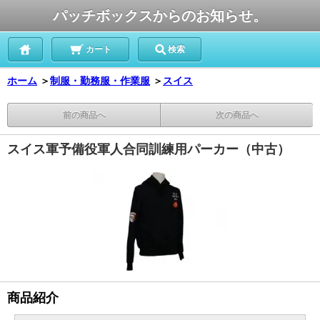
パッチボックスからのお知らせ。
カート
検索
ホーム
＞
制服・勤務服・作業服
＞
スイス
前の商品へ
次の商品へ
スイス軍予備役軍人合同訓練用パーカー（中古）
商品紹介