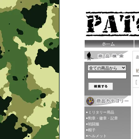
ミリタリー用品
勲章・徽章・記章
戦闘服
帽子
ヘルメット