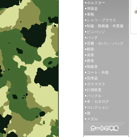
ホルスター
弾薬盒
価
軍靴
シャツ・ブラウス
制服・勤務服・作業服
ピンバッジ
パッチ
背嚢・カバン・バッグ
帽章
肩章
襟章
階級章
コート・外套
照準器
ガスマスク
計測装置
バックル
本・カタログ
コレクション
旗
メダル