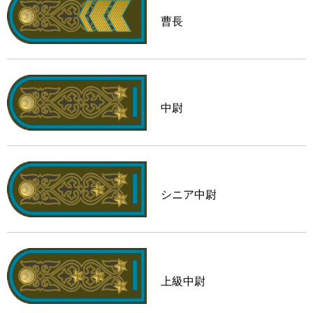
曹長
中尉
シニア中尉
上級中尉