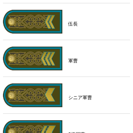
伍長
軍曹
シニア軍曹