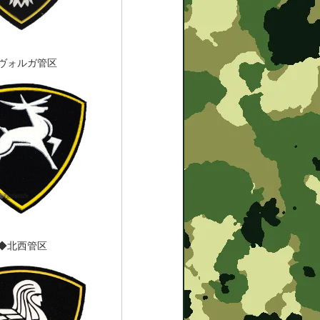
ヴォルガ管区
◆北西管区