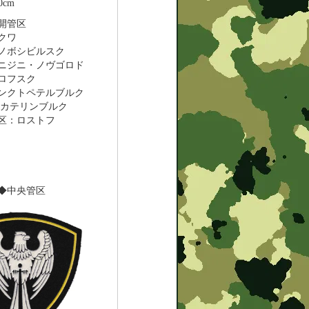
cm
開管区
クワ
ノボシビルスク
ニジニ・ノヴゴロド
ロフスク
ンクトペテルブルク
エカテリンブルク
区：ロストフ
◆中央管区