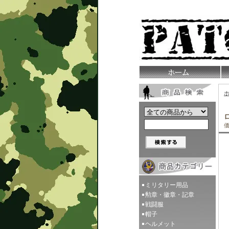
価
ミリタリー用品
勲章・徽章・記章
戦闘服
帽子
ヘルメット