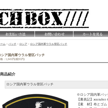
ホーム
>
パッチ
>
ロシア
>
ロシア国内軍ウラル管区パッチ
ロシア国内軍ウラル管区パッチ
格：1,045円(税95円)
商品紹介
ロシア国内軍ウラル管区パッチ
※ロシア国内軍パッ
【裏表記】жильбел 4
【素 材】布とゴム