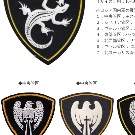
【サイズ】幅：10×10
※ロシア国内軍の展
１．中央管区：モス
２．シベリア管区：
３．ヴォルガ管区：
４．東部管区：ハバ
５．北西部管区：サ
６．ウラル管区： 
７．北コーカサス管
◆中央管区
◆中央管区