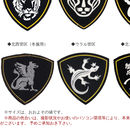
◆北西管区（冬服用）
◆ウラル管区
◆北
※サイズは、おおよその値です。
※商品の色合いは、撮影状況やお使いのパソコン環境等により、本来
がございます。 予めご承知おき下さい。