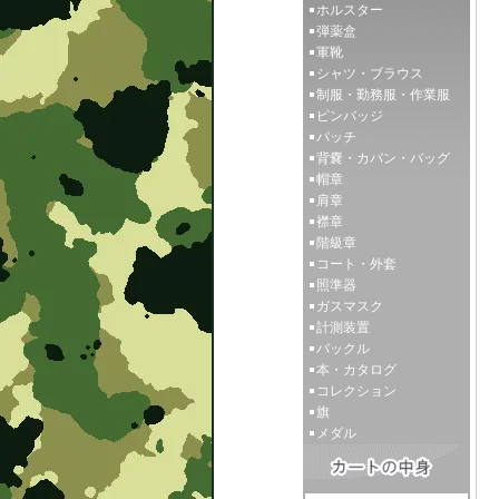
ホルスター
弾薬盒
軍靴
シャツ・ブラウス
制服・勤務服・作業服
ピンバッジ
パッチ
背嚢・カバン・バッグ
帽章
肩章
襟章
階級章
コート・外套
照準器
ガスマスク
計測装置
バックル
本・カタログ
コレクション
旗
メダル