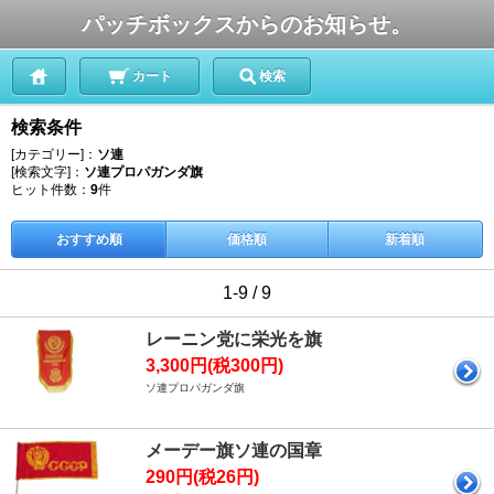
パッチボックスからのお知らせ。
カート
検索
検索条件
[カテゴリー]：
ソ連
[検索文字]：
ソ連プロパガンダ旗
ヒット件数：
9
件
おすすめ順
価格順
新着順
1-9 / 9
レーニン党に栄光を旗
3,300円(税300円)
ソ連プロパガンダ旗
メーデー旗ソ連の国章
290円(税26円)